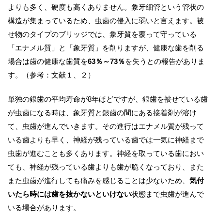
よりも多く、硬度も高くありません。象牙細管という管状の
構造が集まっているため、虫歯の侵入に弱いと言えます。被
せ物のタイプのブリッジでは、象牙質を覆って守っている
「エナメル質」と「象牙質」を削りますが、健康な歯を削る
場合は歯の健康な歯質を
63％～73％
を失うとの報告がありま
す。（参考：文献１、２）
単独の銀歯の平均寿命が8年ほどですが、銀歯を被せている歯
が虫歯になる時は、象牙質と銀歯の間にある接着剤が溶け
て、虫歯が進んでいきます。その進行はエナメル質が残って
いる歯よりも早く、神経が残っている歯では一気に神経まで
虫歯が進むことも多くあります。神経を取っている歯におい
ても、神経が残っている歯よりも歯が脆くなっており、また
また虫歯が進行しても痛みを感じることは少ないため、
気付
いたら時には歯を抜かないといけない
状態まで虫歯が進んで
いる場合があります。