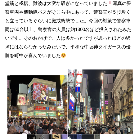
堂筋と戎橋、難波は大変な騒ぎになっていました
写真の警
察車両や機動隊バスがそこら中にあって、警察官が５歩歩く
と立っているぐらいに厳戒態勢でした。今回の対策で警察車
両は60台以上、警察官の人員は約1300名ほど投入されたみた
いです。そのおかげで、人は多かったですが思ったほどの騒
ぎにはならなかったみたいで、平和な中阪神タイガースの優
勝を町中が喜んでいました